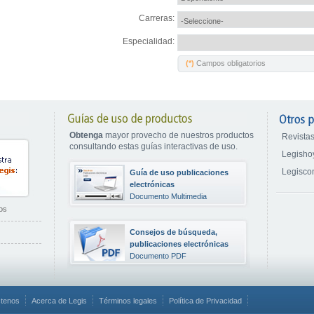
Carreras:
Especialidad:
(*)
Campos obligatorios
Obtenga
mayor provecho de nuestros productos
Revistas
consultando estas guías interactivas de uso.
Legisho
Legisc
Guía de uso publicaciones
electrónicas
Documento Multimedia
os
Consejos de búsqueda,
publicaciones electrónicas
Documento PDF
tenos
Acerca de Legis
Términos legales
Política de Privacidad