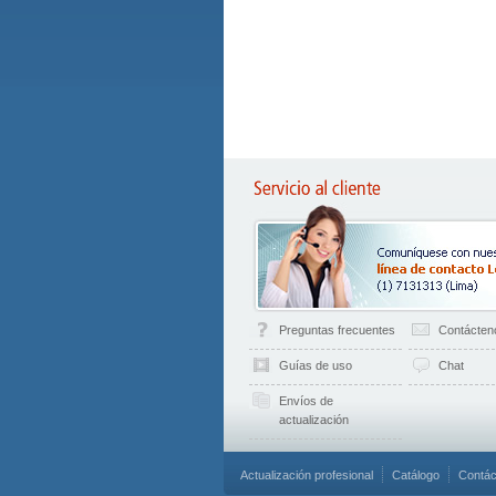
Preguntas frecuentes
Contácten
Guías de uso
Chat
Envíos de
actualización
Actualización profesional
Catálogo
Contác