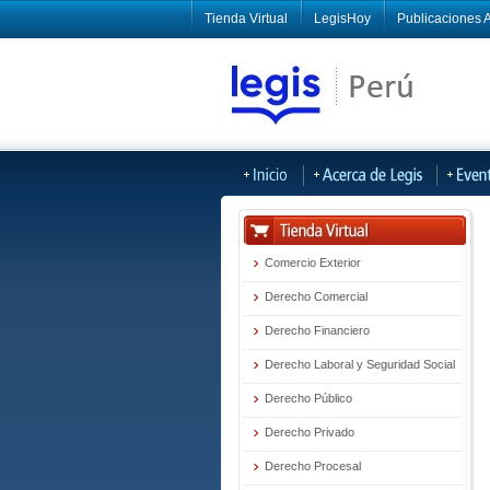
Tienda Virtual
LegisHoy
Publicaciones A
Comercio Exterior
Derecho Comercial
Derecho Financiero
Derecho Laboral y Seguridad Social
Derecho Público
Derecho Privado
Derecho Procesal