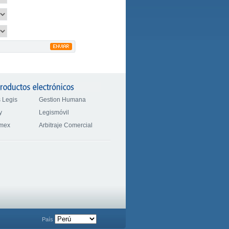
 Legis
Gestion Humana
y
Legismóvil
omex
Arbitraje Comercial
País